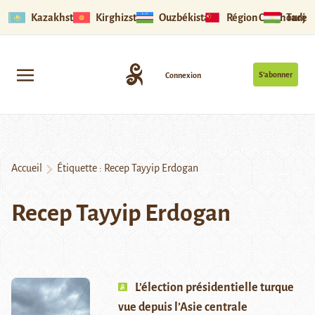
Kazakhstan
Kirghizstan
Ouzbékistan
Région Ouïghoure
Tadjik
S’abonner
Connexion
Accueil
Étiquette :
Recep Tayyip Erdogan
Recep Tayyip Erdogan
L’élection présidentielle turque
vue depuis l’Asie centrale