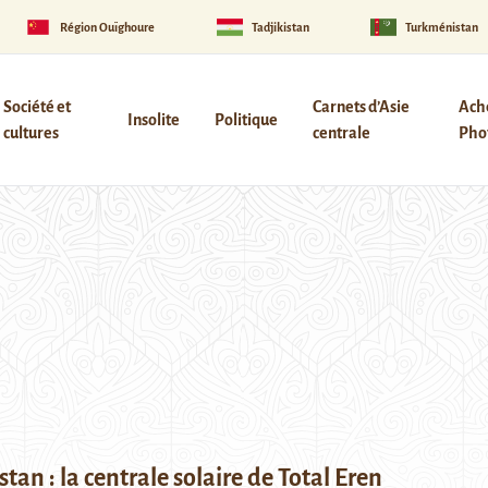
Région Ouïghoure
Tadjikistan
Turkménistan
Société et
Carnets d’Asie
Ach
Insolite
Politique
cultures
centrale
Phot
tan : la centrale solaire de Total Eren