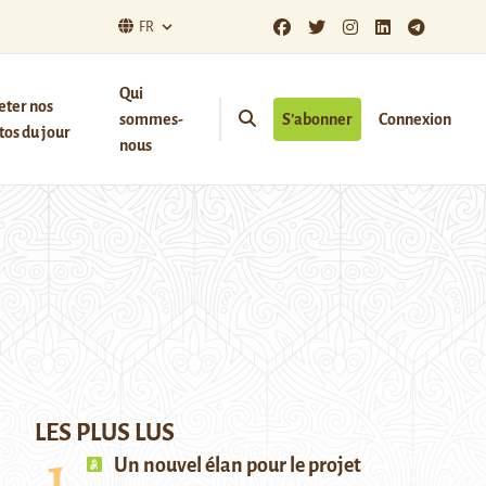
FR
Qui
eter nos
sommes-
S’abonner
Connexion
os du jour
nous
LES PLUS LUS
Un nouvel élan pour le projet