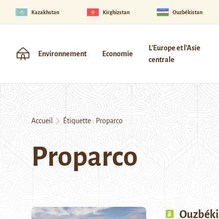
Kazakhstan
Kirghizstan
Ouzbékistan
L'Europe et l'Asie
Environnement
Economie
centrale
Accueil
Étiquette :
Proparco
Proparco
Ouzbékis