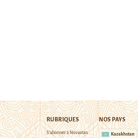
RUBRIQUES
NOS PAYS
S’abonner à Novastan
Kazakhstan