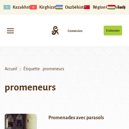
Kazakhstan
Kirghizstan
Ouzbékistan
Région Ouïghoure
Tadjik
S’abonner
Connexion
Accueil
Étiquette :
promeneurs
promeneurs
Promenades avec parasols