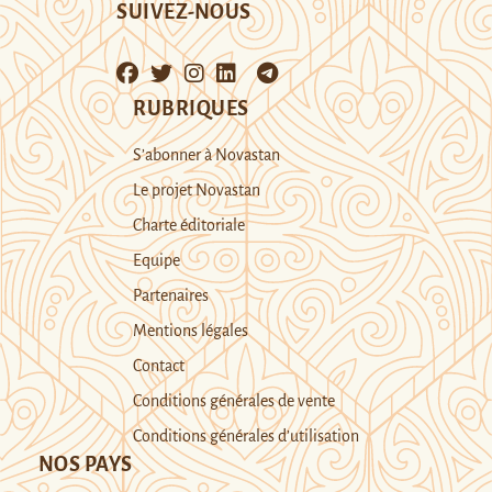
SUIVEZ-NOUS
RUBRIQUES
S’abonner à Novastan
Le projet Novastan
Charte éditoriale
Equipe
Partenaires
Mentions légales
Contact
Conditions générales de vente
Conditions générales d’utilisation
NOS PAYS