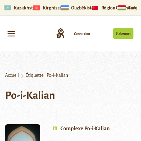
Kazakhstan
Kirghizstan
Ouzbékistan
Région Ouïghoure
Tadjik
S’abonner
Connexion
Accueil
Étiquette :
Po-i-Kalian
Po-i-Kalian
Complexe Po-i-Kalian