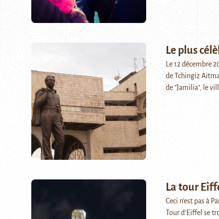
Le plus célè
Le 12 décembre 201
de Tchingiz Aïtmat
de "Jamilia", le vi
La tour Eif
Ceci n'est pas à P
Tour d'Eiffel se t