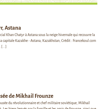
r, Astana
ial Khan Chatyr à Astana sous la neige hivernale qui recouvre la
la capitale Kazakhe - Astana, Kazakhstan, Crédit : Francekoul.com
…
[...]
ée de Mikhail Frounze
sée du révolutionnaire et chef militaire soviétique, Mikhail
. Les biens legués par la famille et les amis de Frounze, ainsi que