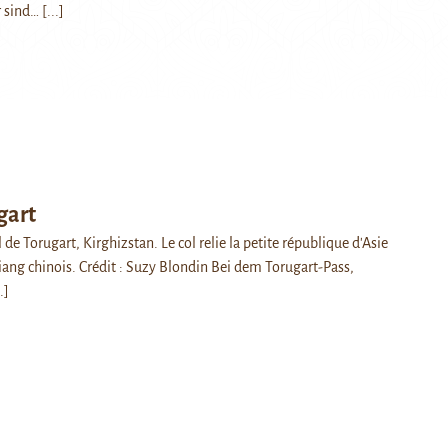
r sind…
[...]
gart
de Torugart, Kirghizstan. Le col relie la petite république d'Asie
jiang chinois. Crédit : Suzy Blondin Bei dem Torugart-Pass,
.]