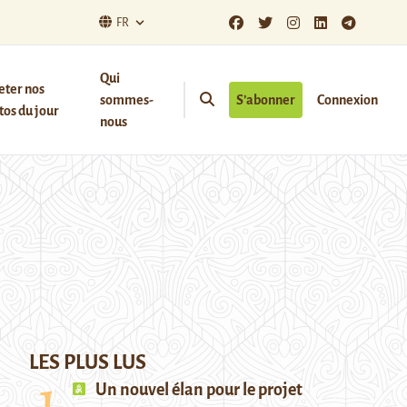
FR
Qui
eter nos
sommes-
S’abonner
Connexion
os du jour
nous
LES PLUS LUS
Un nouvel élan pour le projet