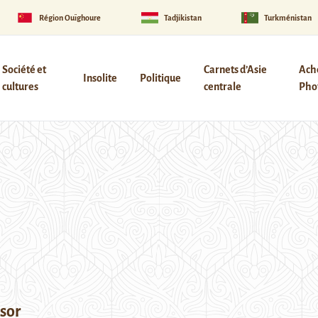
Région Ouïghoure
Tadjikistan
Turkménistan
Société et
Carnets d’Asie
Ach
Insolite
Politique
cultures
centrale
Phot
osor