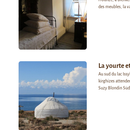
des meubles, la v
La yourte e
Au sud du lac Issy
kirghizes attenden
Suzy Blondin Südl