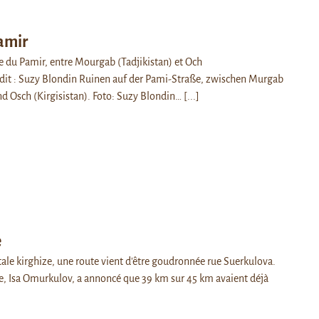
amir
te du Pamir, entre Mourgab (Tadjikistan) et Och
édit : Suzy Blondin Ruinen auf der Pami-Straße, zwischen Murgab
nd Osch (Kirgisistan). Foto: Suzy Blondin…
[...]
e
tale kirghize, une route vient d'être goudronnée rue Suerkulova.
lle, Isa Omurkulov, a annoncé que 39 km sur 45 km avaient déjà