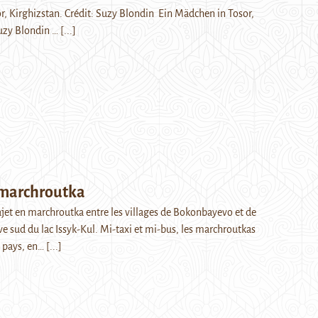
or, Kirghizstan. Crédit: Suzy Blondin Ein Mädchen in Tosor,
Suzy Blondin …
[...]
marchroutka
rajet en marchroutka entre les villages de Bokonbayevo et de
ve sud du lac Issyk-Kul. Mi-taxi et mi-bus, les marchroutkas
e pays, en…
[...]