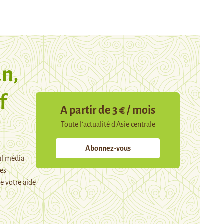
n,
f
A partir de 3 € / mois
Toute l’actualité d’Asie centrale
Abonnez-vous
ul média
mes
e votre aide