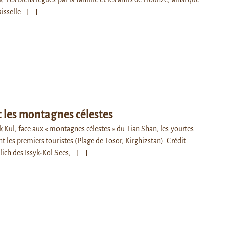
aisselle…
[...]
t les montagnes célestes
k Kul, face aux « montagnes célestes » du Tian Shan, les yourtes
t les premiers touristes (Plage de Tosor, Kirghizstan). Crédit :
ich des Issyk-Köl Sees,…
[...]