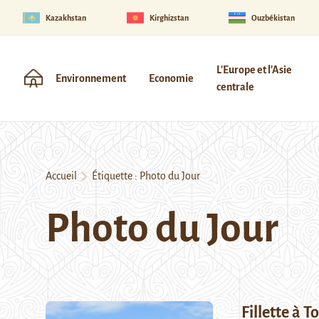
Kazakhstan
Kirghizstan
Ouzbékistan
L'Europe et l'Asie
Environnement
Economie
centrale
Accueil
Étiquette :
Photo du Jour
Photo du Jour
Fillette à T