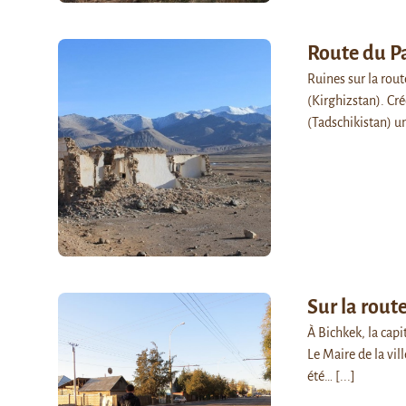
Route du P
Ruines sur la rou
(Kirghizstan). Cr
(Tadschikistan) u
Sur la rout
À Bichkek, la capi
Le Maire de la vi
été…
[...]