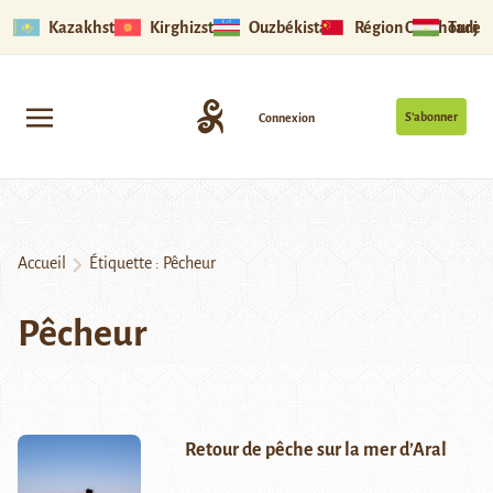
Kazakhstan
Kirghizstan
Ouzbékistan
Région Ouïghoure
Tadjik
S’abonner
Connexion
Accueil
Étiquette :
Pêcheur
Pêcheur
Retour de pêche sur la mer d’Aral