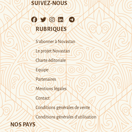
SUIVEZ-NOUS
RUBRIQUES
S’abonner à Novastan
Le projet Novastan
Charte éditoriale
Equipe
Partenaires
Mentions légales
Contact
Conditions générales de vente
Conditions générales d’utilisation
NOS PAYS