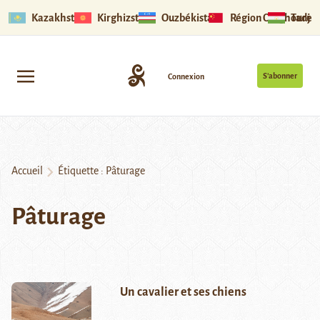
Kazakhstan
Kirghizstan
Ouzbékistan
Région Ouïghoure
Tadjik
S’abonner
Connexion
Accueil
Étiquette :
Pâturage
Pâturage
Un cavalier et ses chiens