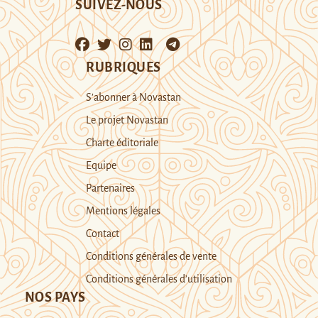
SUIVEZ-NOUS
RUBRIQUES
S’abonner à Novastan
Le projet Novastan
Charte éditoriale
Equipe
Partenaires
Mentions légales
Contact
Conditions générales de vente
Conditions générales d’utilisation
NOS PAYS