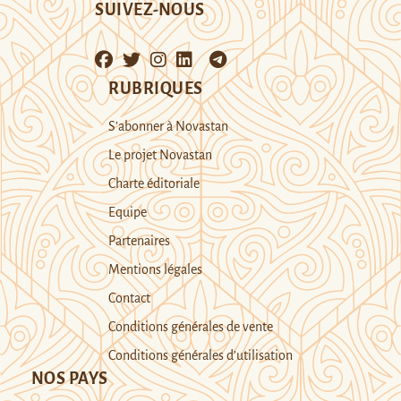
SUIVEZ-NOUS
RUBRIQUES
S’abonner à Novastan
Le projet Novastan
Charte éditoriale
Equipe
Partenaires
Mentions légales
Contact
Conditions générales de vente
Conditions générales d’utilisation
NOS PAYS