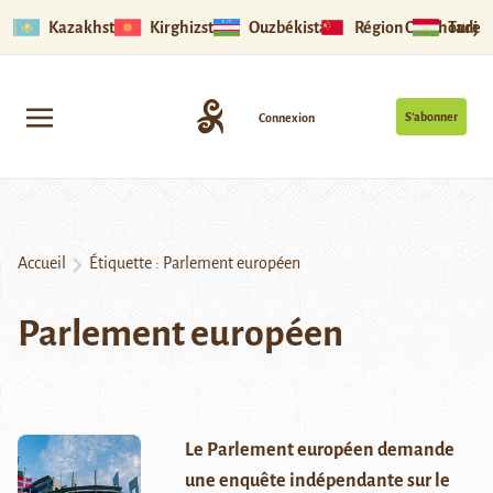
Kazakhstan
Kirghizstan
Ouzbékistan
Région Ouïghoure
Tadjik
S’abonner
Connexion
Accueil
Étiquette :
Parlement européen
Parlement européen
Le Parlement européen demande
une enquête indépendante sur le