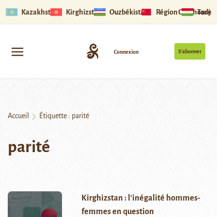
Kazakhstan
Kirghizstan
Ouzbékistan
Région Ouïghoure
Tadjik
S’abonner
Connexion
Accueil
Étiquette :
parité
parité
Kirghizstan : l’inégalité hommes-
femmes en question