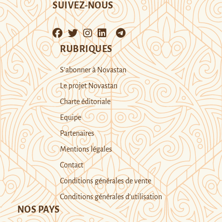
SUIVEZ-NOUS
RUBRIQUES
S’abonner à Novastan
Le projet Novastan
Charte éditoriale
Equipe
Partenaires
Mentions légales
Contact
Conditions générales de vente
Conditions générales d’utilisation
NOS PAYS