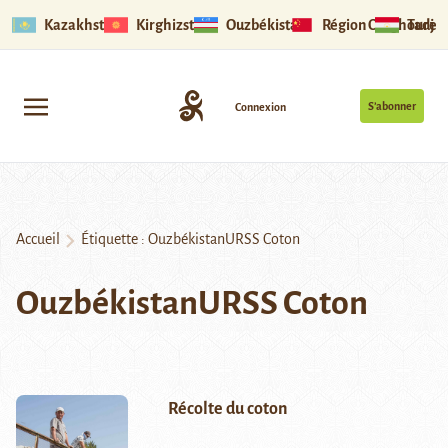
Kazakhstan
Kirghizstan
Ouzbékistan
Région Ouïghoure
Tadjik
S’abonner
Connexion
Accueil
Étiquette :
OuzbékistanURSS Coton
OuzbékistanURSS Coton
Récolte du coton