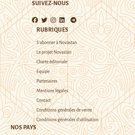
SUIVEZ-NOUS
RUBRIQUES
S’abonner à Novastan
Le projet Novastan
Charte éditoriale
Equipe
Partenaires
Mentions légales
Contact
Conditions générales de vente
Conditions générales d’utilisation
NOS PAYS