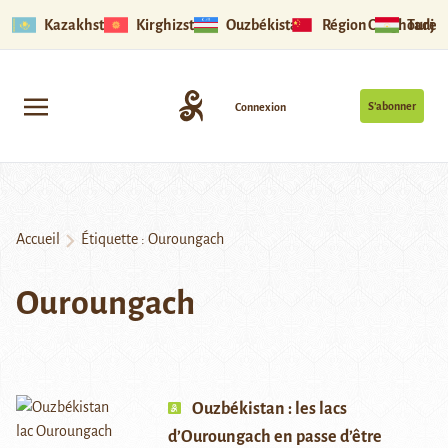
Kazakhstan
Kirghizstan
Ouzbékistan
Région Ouïghoure
Tadjik
S’abonner
Connexion
Accueil
Étiquette :
Ouroungach
Ouroungach
Ouzbékistan : les lacs
d’Ouroungach en passe d’être