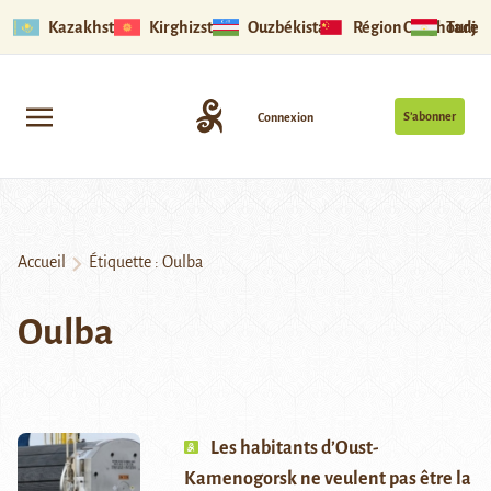
Kazakhstan
Kirghizstan
Ouzbékistan
Région Ouïghoure
Tadjik
S’abonner
Connexion
Accueil
Étiquette :
Oulba
Oulba
Les habitants d’Oust-
Kamenogorsk ne veulent pas être la