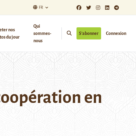
FR
Qui
eter nos
sommes-
S’abonner
Connexion
os du jour
nous
 coopération en