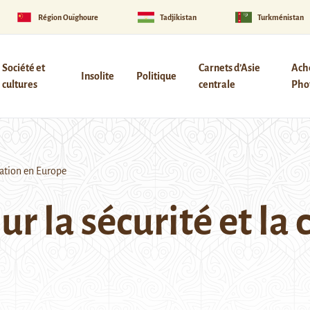
Région Ouïghoure
Tadjikistan
Turkménistan
Société et
Carnets d’Asie
Ach
Insolite
Politique
cultures
centrale
Phot
ration en Europe
r la sécurité et la