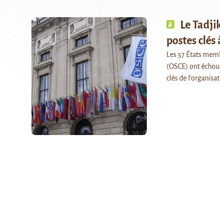
Le Tadji
postes clés 
Les 57 États memb
(OSCE) ont échoué
clés de l’organisa