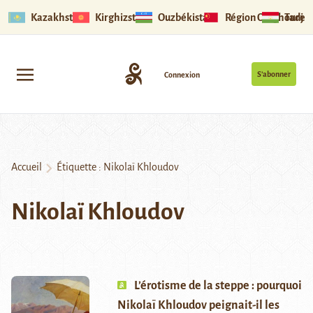
Kazakhstan
Kirghizstan
Ouzbékistan
Région Ouïghoure
Tadjik
S’abonner
Connexion
Accueil
Étiquette :
Nikolaï Khloudov
Nikolaï Khloudov
L’érotisme de la steppe : pourquoi
Nikolaï Khloudov peignait-il les