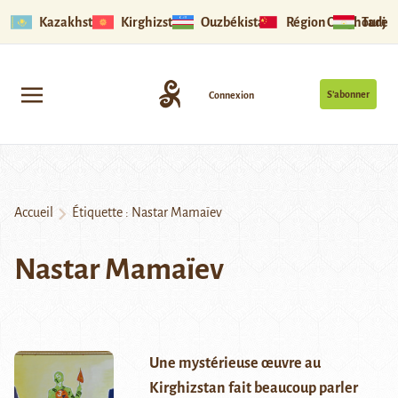
Kazakhstan
Kirghizstan
Ouzbékistan
Région Ouïghoure
Tadjik
S’abonner
Connexion
Accueil
Étiquette :
Nastar Mamaïev
Nastar Mamaïev
Une mystérieuse œuvre au
Kirghizstan fait beaucoup parler