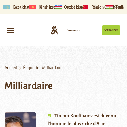
Kazakhstan
Kirghizstan
Ouzbékistan
Région Ouïghoure
Tadjik
S’abonner
Connexion
Accueil
Étiquette :
Milliardaire
Milliardaire
Timour Koulibaïev est devenu
l’homme le plus riche d’Asie