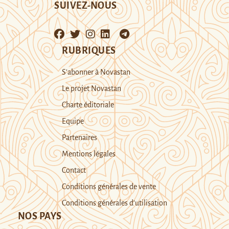
SUIVEZ-NOUS
RUBRIQUES
S’abonner à Novastan
Le projet Novastan
Charte éditoriale
Equipe
Partenaires
Mentions légales
Contact
Conditions générales de vente
Conditions générales d’utilisation
NOS PAYS