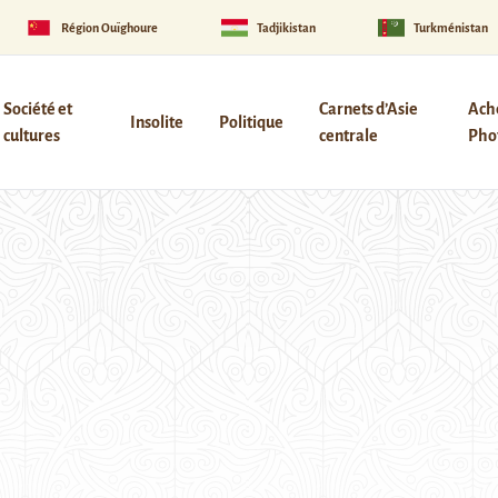
Région Ouïghoure
Tadjikistan
Turkménistan
Société et
Carnets d’Asie
Ach
Insolite
Politique
cultures
centrale
Phot
l