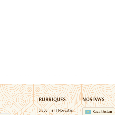
RUBRIQUES
NOS PAYS
S’abonner à Novastan
Kazakhstan