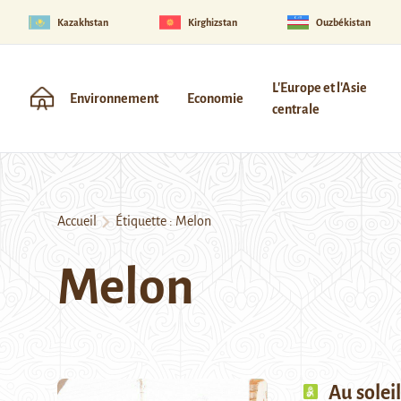
Kazakhstan
Kirghizstan
Ouzbékistan
L'Europe et l'Asie
Environnement
Economie
centrale
Accueil
Étiquette :
Melon
Melon
Au solei