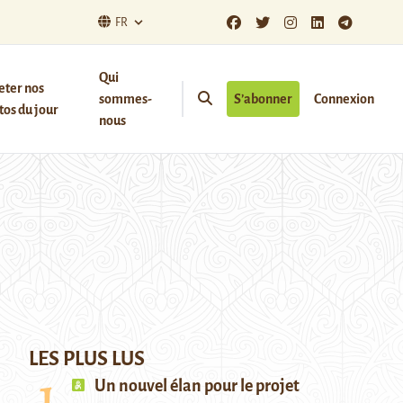
FR
Qui
eter nos
sommes-
S’abonner
Connexion
os du jour
nous
LES PLUS LUS
Un nouvel élan pour le projet