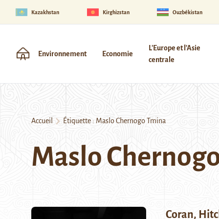
Kazakhstan
Kirghizstan
Ouzbékistan
L'Europe et l'Asie
Environnement
Economie
centrale
Accueil
Étiquette :
Maslo Chernogo Tmina
Maslo Chernog
Coran, Hitc