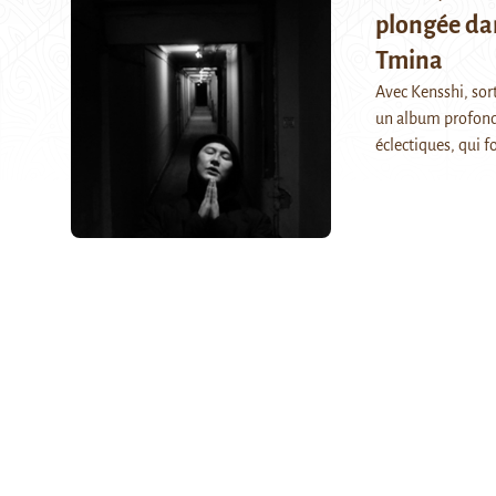
plongée da
Tmina
Avec Kensshi, sor
un album profondé
éclectiques, qui f