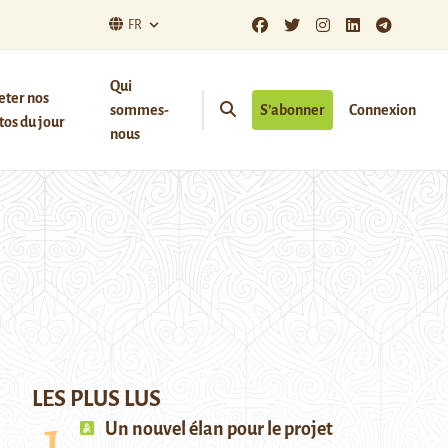
FR
Qui
eter nos
sommes-
S’abonner
Connexion
os du jour
nous
LES PLUS LUS
Un nouvel élan pour le projet