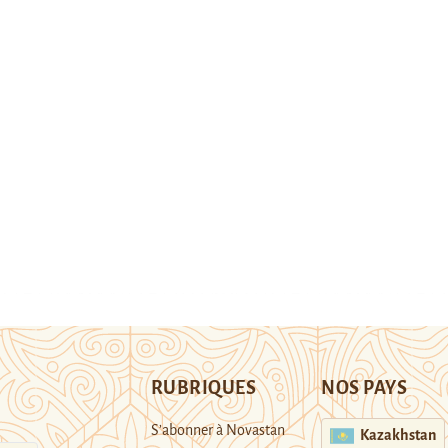
RUBRIQUES
NOS PAYS
S’abonner à Novastan
Kazakhstan