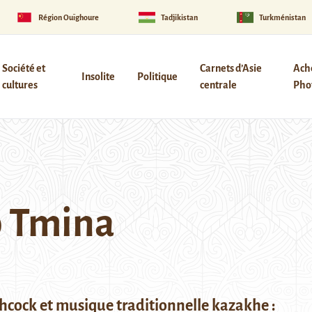
Région Ouïghoure
Tadjikistan
Turkménistan
Société et
Carnets d’Asie
Ach
Insolite
Politique
cultures
centrale
Phot
o Tmina
hcock et musique traditionnelle kazakhe :