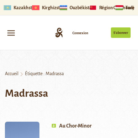
Kazakhstan
Kirghizstan
Ouzbékistan
Région Ouïghoure
Tadjik
S’abonner
Connexion
Accueil
Étiquette :
Madrassa
Madrassa
Au Chor-Minor