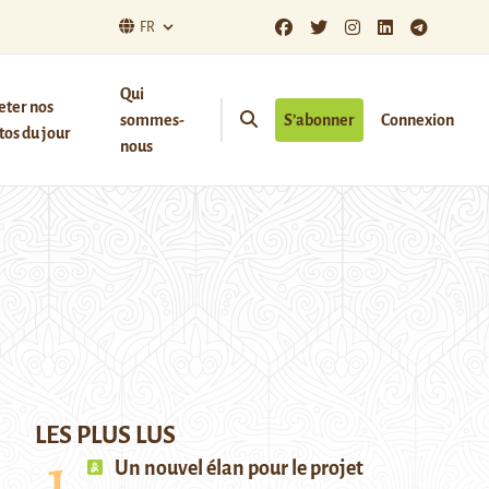
FR
Qui
eter nos
sommes-
S’abonner
Connexion
os du jour
nous
LES PLUS LUS
Un nouvel élan pour le projet