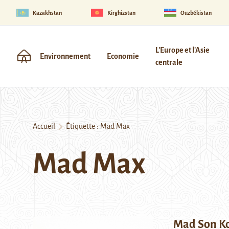
Kazakhstan
Kirghizstan
Ouzbékistan
L'Europe et l'Asie
Environnement
Economie
centrale
Accueil
Étiquette :
Mad Max
Mad Max
Mad Son K