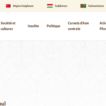
Région Ouïghoure
Tadjikistan
Turkménistan
Société et
Carnets d’Asie
Ach
Insolite
Politique
cultures
centrale
Phot
oul