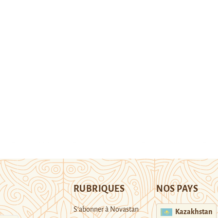
RUBRIQUES
NOS PAYS
S’abonner à Novastan
Kazakhstan