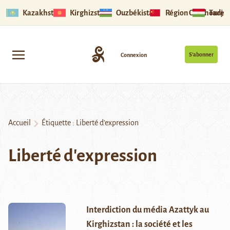
Kazakhstan
Kirghizstan
Ouzbékistan
Région Ouïghoure
Tadjik
S’abonner
Connexion
Accueil
Étiquette :
Liberté d'expression
Liberté d'expression
Interdiction du média Azattyk au
Kirghizstan : la société et les