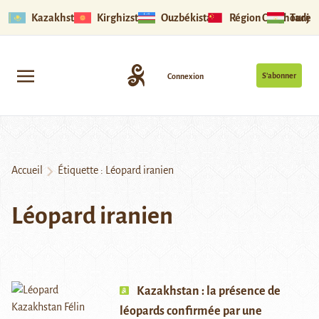
Kazakhstan
Kirghizstan
Ouzbékistan
Région Ouïghoure
Tadjik
S’abonner
Connexion
Accueil
Étiquette :
Léopard iranien
Léopard iranien
Kazakhstan : la présence de
léopards confirmée par une