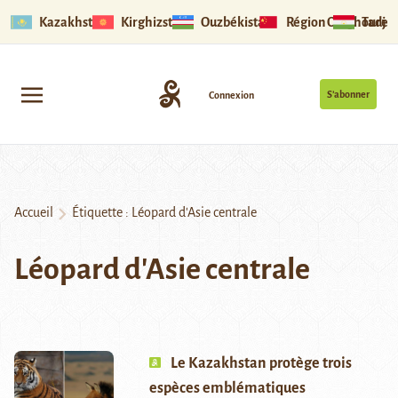
Kazakhstan
Kirghizstan
Ouzbékistan
Région Ouïghoure
Tadjik
S’abonner
Connexion
Accueil
Étiquette :
Léopard d'Asie centrale
Léopard d'Asie centrale
Le Kazakhstan protège trois
espèces emblématiques