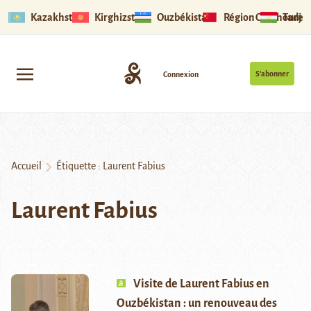
Kazakhstan
Kirghizstan
Ouzbékistan
Région Ouïghoure
Tadjik
S’abonner
Connexion
Accueil
Étiquette :
Laurent Fabius
Laurent Fabius
Visite de Laurent Fabius en
Ouzbékistan : un renouveau des