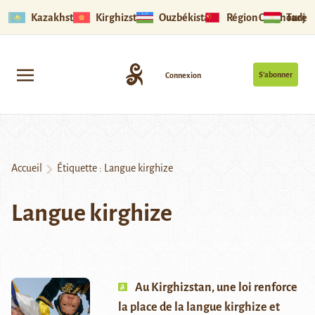
Kazakhstan
Kirghizstan
Ouzbékistan
Région Ouïghoure
Tadjik
S’abonner
Connexion
Accueil
Étiquette :
Langue kirghize
Langue kirghize
Au Kirghizstan, une loi renforce
la place de la langue kirghize et