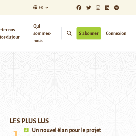
FR
Qui
eter nos
sommes-
S’abonner
Connexion
os du jour
nous
LES PLUS LUS
Un nouvel élan pour le projet