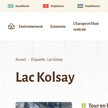
Kazakhstan
Kirghizstan
Ouzbékistan
L'Europe et l'Asie
Environnement
Economie
centrale
Accueil
Étiquette :
Lac Kolsay
Lac Kolsay
Tour en