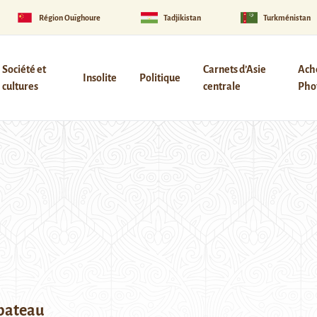
Région Ouïghoure
Tadjikistan
Turkménistan
Société et
Carnets d’Asie
Ach
Insolite
Politique
cultures
centrale
Phot
 bateau