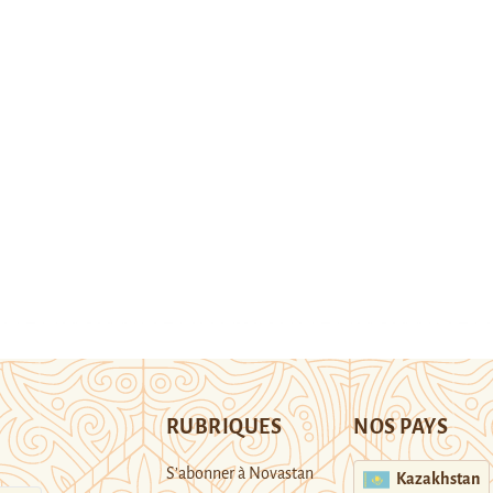
RUBRIQUES
NOS PAYS
S’abonner à Novastan
Kazakhstan