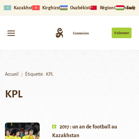
Kazakhstan
Kirghizstan
Ouzbékistan
Région Ouïghoure
Tadjik
S’abonner
Connexion
Accueil
Étiquette :
KPL
KPL
2017 : un an de football au
Kazakhstan