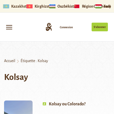
Kazakhstan
Kirghizstan
Ouzbékistan
Région Ouïghoure
Tadjik
S’abonner
Connexion
Accueil
Étiquette :
Kolsay
Kolsay
Kolsay ou Colorado?