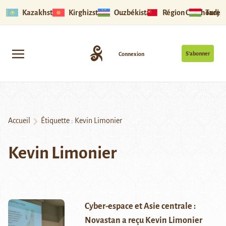
Kazakhstan
Kirghizstan
Ouzbékistan
Région Ouïghoure
Tadjik
S’abonner
Connexion
Accueil
Étiquette :
Kevin Limonier
Kevin Limonier
Cyber-espace et Asie centrale :
Novastan a reçu Kevin Limonier