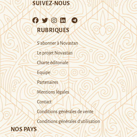
SUIVEZ-NOUS
RUBRIQUES
S’abonner à Novastan
Le projet Novastan
Charte éditoriale
Equipe
Partenaires
Mentions légales
Contact
Conditions générales de vente
Conditions générales d’utilisation
NOS PAYS