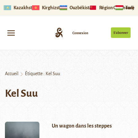
Kazakhstan
Kirghizstan
Ouzbékistan
Région Ouïghoure
Tadjik
S’abonner
Connexion
Accueil
Étiquette :
Kel Suu
Kel Suu
Un wagon dans les steppes