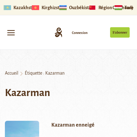
Kazakhstan
Kirghizstan
Ouzbékistan
Région Ouïghoure
Tadjik
S’abonner
Connexion
Accueil
Étiquette :
Kazarman
Kazarman
Kazarman enneigé