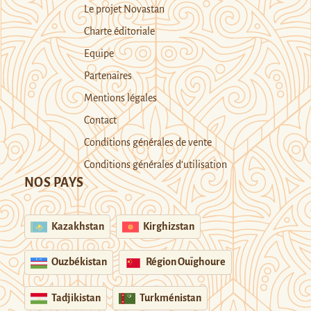
Le projet Novastan
Charte éditoriale
Equipe
Partenaires
Mentions légales
Contact
Conditions générales de vente
Conditions générales d’utilisation
NOS PAYS
Kazakhstan
Kirghizstan
Ouzbékistan
Région Ouïghoure
Tadjikistan
Turkménistan