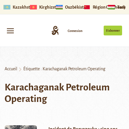
Kazakhstan
Kirghizstan
Ouzbékistan
Région Ouïghoure
Tadjik
S’abonner
Connexion
Accueil
Étiquette :
Karachaganak Petroleum Operating
Karachaganak Petroleum
Operating