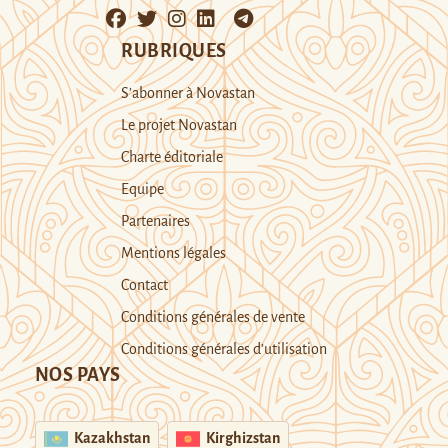
RUBRIQUES
S’abonner à Novastan
Le projet Novastan
Charte éditoriale
Equipe
Partenaires
Mentions légales
Contact
Conditions générales de vente
Conditions générales d’utilisation
NOS PAYS
Kazakhstan
Kirghizstan