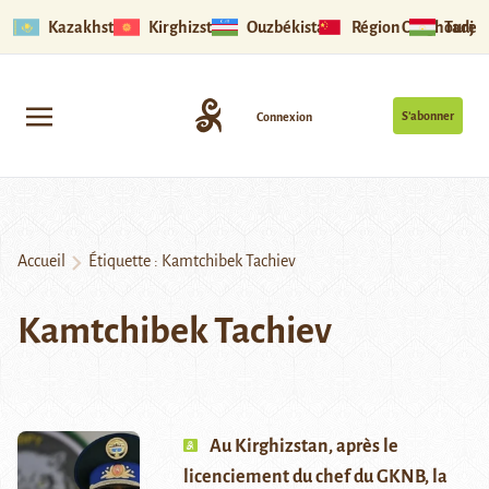
Kazakhstan
Kirghizstan
Ouzbékistan
Région Ouïghoure
Tadjik
S’abonner
Connexion
Accueil
Étiquette :
Kamtchibek Tachiev
Kamtchibek Tachiev
Au Kirghizstan, après le
licenciement du chef du GKNB, la