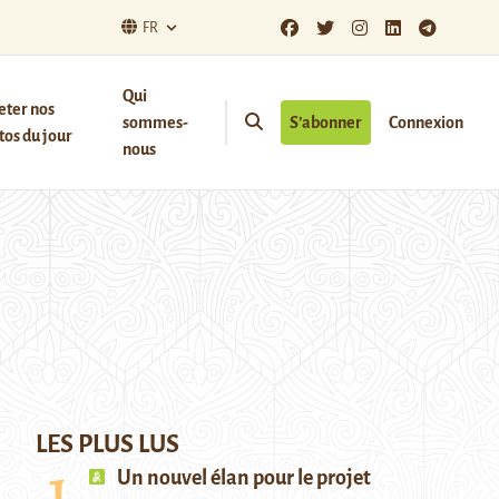
FR
Qui
eter nos
sommes-
S’abonner
Connexion
os du jour
nous
LES PLUS LUS
Un nouvel élan pour le projet