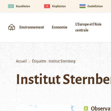
Kazakhstan
Kirghizstan
Ouzbékistan
L'Europe et l'Asie
Environnement
Economie
centrale
Accueil
Étiquette :
Institut Sternberg
Institut Sternbe
Observa