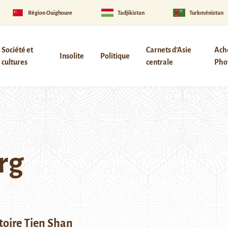
Région Ouïghoure
Tadjikistan
Turkménistan
Société et
Carnets d’Asie
Ach
Insolite
Politique
cultures
centrale
Phot
rg
toire Tien Shan