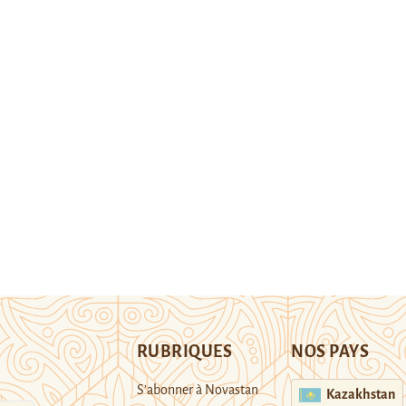
RUBRIQUES
NOS PAYS
S’abonner à Novastan
Kazakhstan