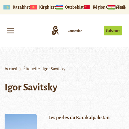
Kazakhstan
Kirghizstan
Ouzbékistan
Région Ouïghoure
Tadjik
S’abonner
Connexion
Accueil
Étiquette :
Igor Savitsky
Igor Savitsky
Les perles du Karakalpakstan