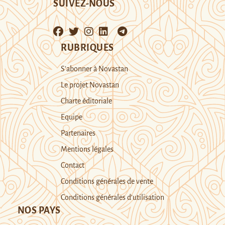
SUIVEZ-NOUS
RUBRIQUES
S’abonner à Novastan
Le projet Novastan
Charte éditoriale
Equipe
Partenaires
Mentions légales
Contact
Conditions générales de vente
Conditions générales d’utilisation
NOS PAYS