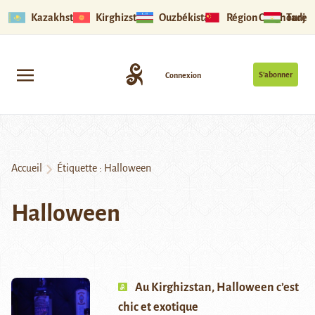
Kazakhstan
Kirghizstan
Ouzbékistan
Région Ouïghoure
Tadjik
S’abonner
Connexion
Accueil
Étiquette :
Halloween
Halloween
Au Kirghizstan, Halloween c’est
chic et exotique