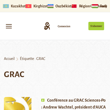
Kazakhstan
Kirghizstan
Ouzbékistan
Région Ouïghoure
Tadjik
S’abonner
Connexion
Accueil
Étiquette :
GRAC
GRAC
Conférence au GRAC Sciences-Po
: Andrew Wachtel, président d’AUCA