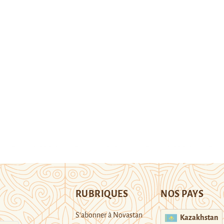
RUBRIQUES
NOS PAYS
S’abonner à Novastan
Kazakhstan