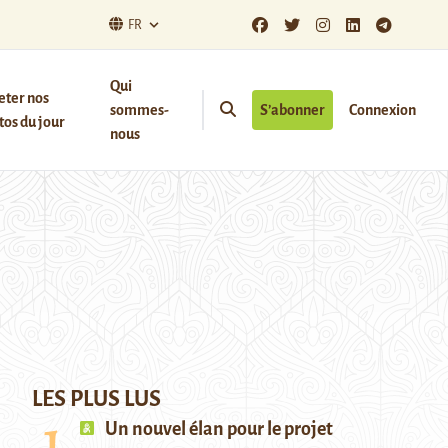
FR
Qui
eter nos
sommes-
S’abonner
Connexion
os du jour
nous
LES PLUS LUS
Un nouvel élan pour le projet