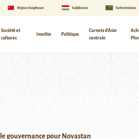
Région Ouïghoure
Tadjikistan
Turkménistan
Société et
Carnets d’Asie
Ach
Insolite
Politique
cultures
centrale
Phot
le gouvernance pour Novastan