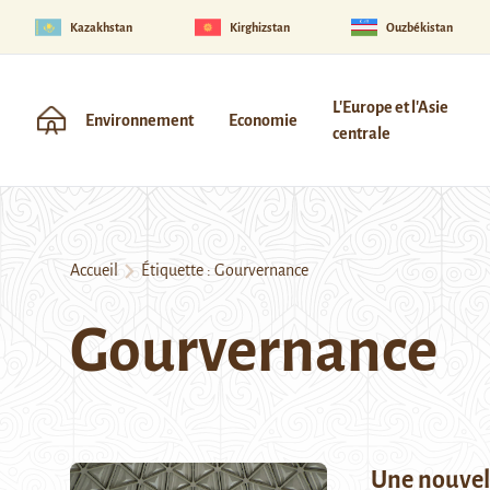
Kazakhstan
Kirghizstan
Ouzbékistan
L'Europe et l'Asie
Environnement
Economie
centrale
Accueil
Étiquette :
Gourvernance
Gourvernance
Une nouvel