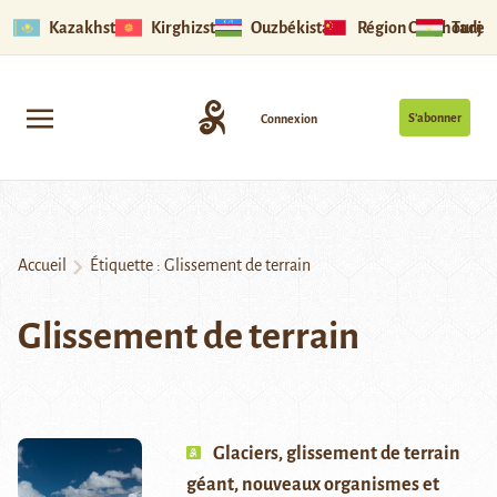
Kazakhstan
Kirghizstan
Ouzbékistan
Région Ouïghoure
Tadjik
S’abonner
Connexion
Accueil
Étiquette :
Glissement de terrain
Glissement de terrain
Glaciers, glissement de terrain
géant, nouveaux organismes et