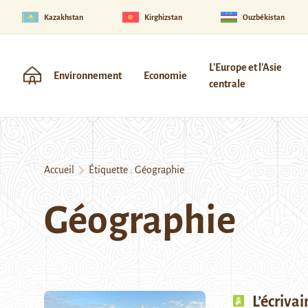
Kazakhstan
Kirghizstan
Ouzbékistan
L'Europe et l'Asie
Environnement
Economie
centrale
Accueil
Étiquette :
Géographie
Géographie
L’écriva