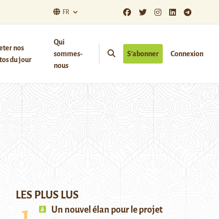
FR
Qui
eter nos
sommes-
S’abonner
Connexion
os du jour
nous
LES PLUS LUS
Un nouvel élan pour le projet