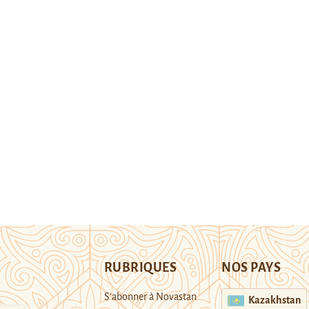
RUBRIQUES
NOS PAYS
S’abonner à Novastan
Kazakhstan