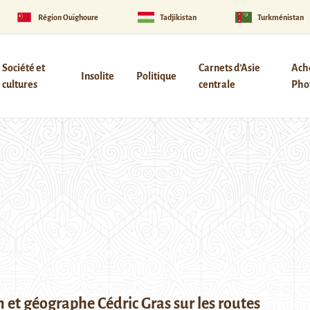
Région Ouïghoure
Tadjikistan
Turkménistan
Société et
Carnets d’Asie
Ach
Insolite
Politique
cultures
centrale
Phot
in et géographe Cédric Gras sur les routes