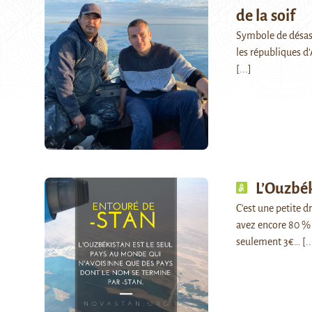
de la soif
Symbole de désast
les républiques d’
[...]
L’Ouzbék
C'est une petite d
avez encore 80 % 
seulement 3€…
[..