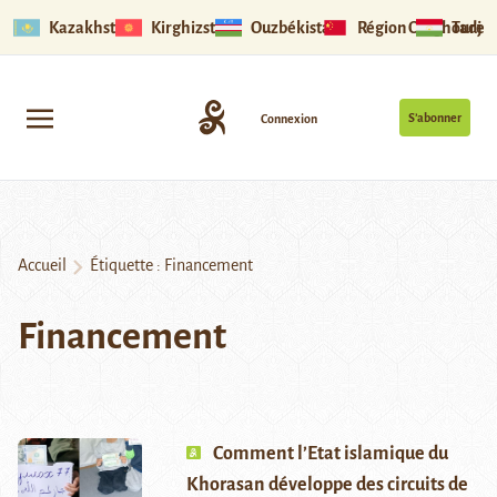
Kazakhstan
Kirghizstan
Ouzbékistan
Région Ouïghoure
Tadjik
S’abonner
Connexion
Accueil
Étiquette :
Financement
Financement
Comment l’Etat islamique du
Khorasan développe des circuits de