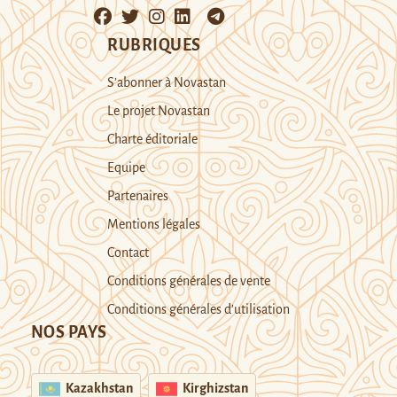
RUBRIQUES
S’abonner à Novastan
Le projet Novastan
Charte éditoriale
Equipe
Partenaires
Mentions légales
Contact
Conditions générales de vente
Conditions générales d’utilisation
NOS PAYS
Kazakhstan
Kirghizstan