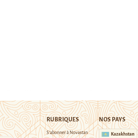
RUBRIQUES
NOS PAYS
S’abonner à Novastan
Kazakhstan