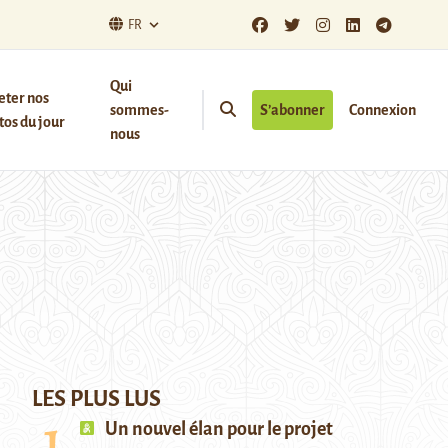
FR
Qui
eter nos
sommes-
S’abonner
Connexion
os du jour
nous
LES PLUS LUS
Un nouvel élan pour le projet