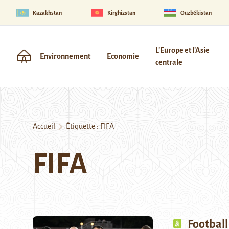
Kazakhstan
Kirghizstan
Ouzbékistan
L'Europe et l'Asie
Environnement
Economie
centrale
Accueil
Étiquette :
FIFA
FIFA
Football