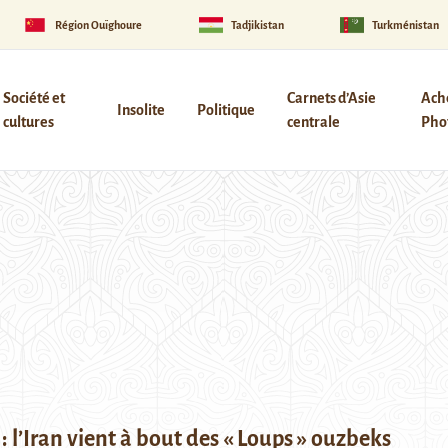
Région Ouïghoure
Tadjikistan
Turkménistan
Société et
Carnets d’Asie
Ach
Insolite
Politique
cultures
centrale
Phot
 : l’Iran vient à bout des « Loups » ouzbeks