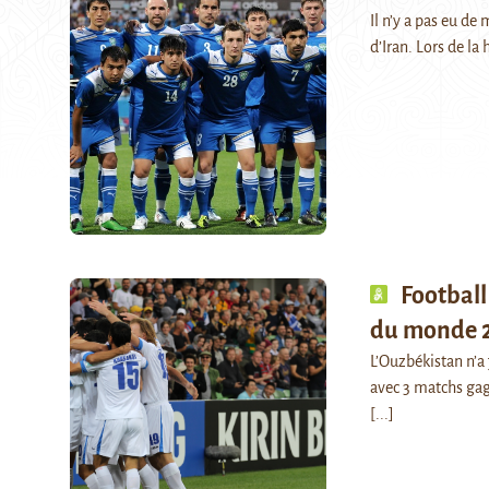
Il n’y a pas eu de
d’Iran. Lors de la
Football
du monde 2
L’Ouzbékistan n’a
avec 3 matchs gag
[...]