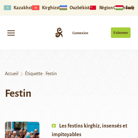
Kazakhstan
Kirghizstan
Ouzbékistan
Région Ouïghoure
Tadjik
S’abonner
Connexion
Accueil
Étiquette :
Festin
Festin
Les festins kirghiz, insensés et
impitoyables