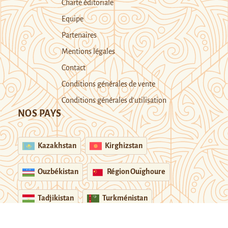
Charte éditoriale
Equipe
Partenaires
Mentions légales
Contact
Conditions générales de vente
Conditions générales d’utilisation
NOS PAYS
Kazakhstan
Kirghizstan
Ouzbékistan
Région Ouïghoure
Tadjikistan
Turkménistan
Soutenir Novastan