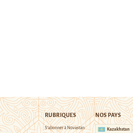
RUBRIQUES
NOS PAYS
S’abonner à Novastan
Kazakhstan