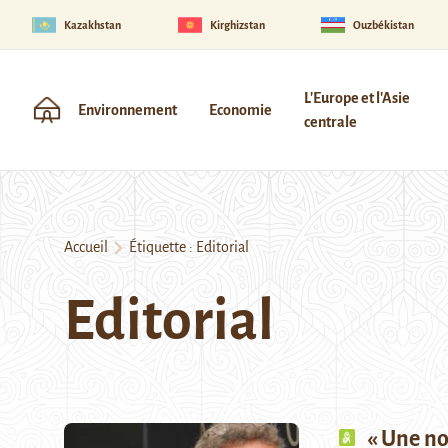
Kazakhstan
Kirghizstan
Ouzbékistan
L'Europe et l'Asie
Environnement
Economie
centrale
Accueil
Étiquette :
Editorial
Editorial
« Une no