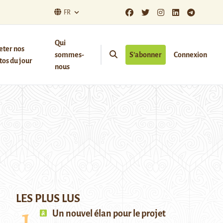
FR
Qui
eter nos
sommes-
S’abonner
Connexion
os du jour
nous
LES PLUS LUS
Un nouvel élan pour le projet