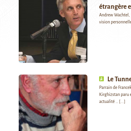
étrangère e
Andrew Wachtel, p
vision personnelle
Le Tunn
Parrain de France
Kirghizstan paru e
actualité …
[...]