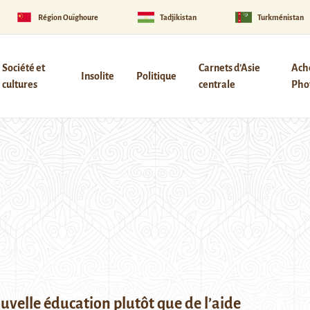
Région Ouïghoure
Tadjikistan
Turkménistan
Société et
Carnets d’Asie
Ach
Insolite
Politique
cultures
centrale
Phot
uvelle éducation plutôt que de l’aide