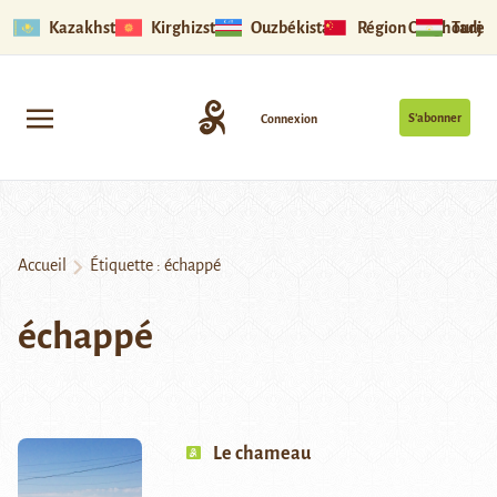
Kazakhstan
Kirghizstan
Ouzbékistan
Région Ouïghoure
Tadjik
S’abonner
Connexion
Accueil
Étiquette :
échappé
échappé
Le chameau