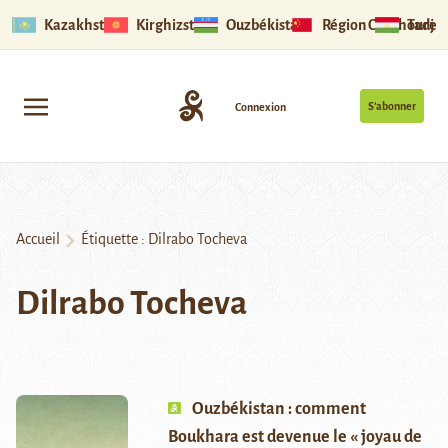
Kazakhstan
Kirghizstan
Ouzbékistan
Région Ouïghoure
Tadjik
S’abonner
Connexion
Accueil
Étiquette :
Dilrabo Tocheva
Dilrabo Tocheva
Ouzbékistan : comment
Boukhara est devenue le « joyau de