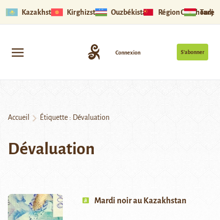
Kazakhstan
Kirghizstan
Ouzbékistan
Région Ouïghoure
Tadjik
S’abonner
Connexion
Accueil
Étiquette :
Dévaluation
Dévaluation
Mardi noir au Kazakhstan