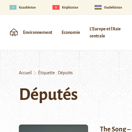
Kazakhstan
Kirghizstan
Ouzbékistan
L'Europe et l'Asie
Environnement
Economie
centrale
Accueil
Étiquette :
Députés
Députés
The Song – 