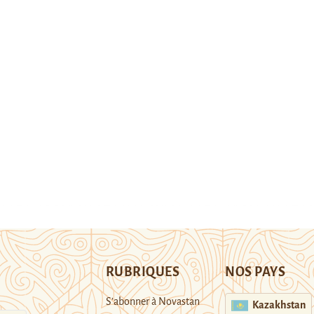
RUBRIQUES
NOS PAYS
S’abonner à Novastan
Kazakhstan