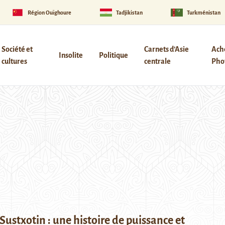
Région Ouïghoure
Tadjikistan
Turkménistan
Société et
Carnets d’Asie
Ach
Insolite
Politique
cultures
centrale
Phot
Sustxotin : une histoire de puissance et