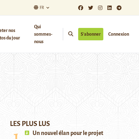
FR
Qui
eter nos
sommes-
S’abonner
Connexion
os du jour
nous
LES PLUS LUS
Un nouvel élan pour le projet