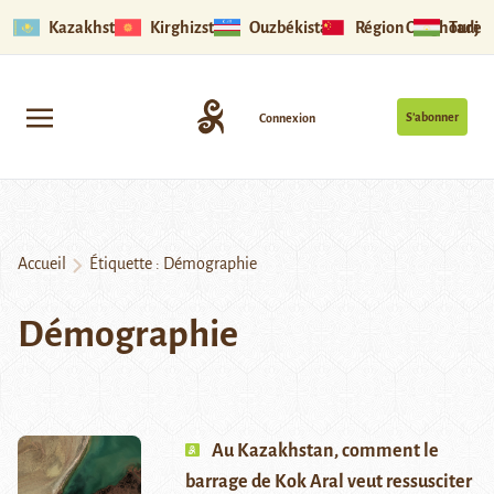
Kazakhstan
Kirghizstan
Ouzbékistan
Région Ouïghoure
Tadjik
S’abonner
Connexion
Accueil
Étiquette :
Démographie
Démographie
Au Kazakhstan, comment le
barrage de Kok Aral veut ressusciter