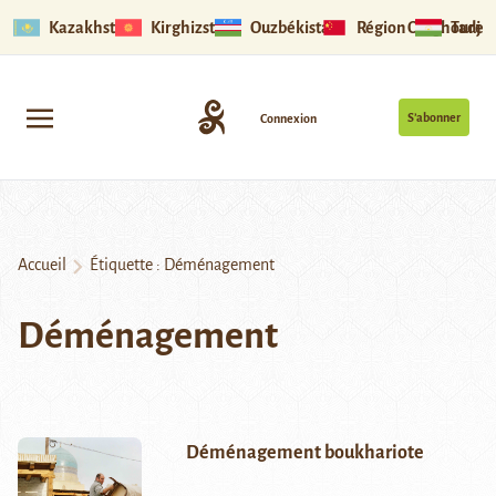
Kazakhstan
Kirghizstan
Ouzbékistan
Région Ouïghoure
Tadjik
S’abonner
Connexion
Accueil
Étiquette :
Déménagement
Déménagement
Déménagement boukhariote